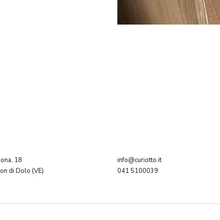
dona, 18
info@curiotto.it
n di Dolo (VE)
041 5100039