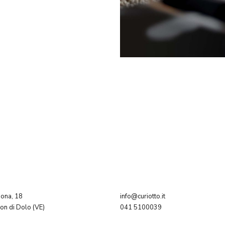
dona, 18
info@curiotto.it
n di Dolo (VE)
041 5100039